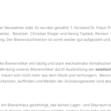
 Neuwahlen statt. Es wurden gewählt: 1. Vorstand Dr. Klaus-Pe
Demel, Beisitzer Christian Steger und Georg Toplack, Revisor I
. Der Bienenzuchtverein ist somit wieder gut aufgestellt und f
s die Bienenvölker mit häufig und stark wechselnden klimati
efährdung unserer Bienenvölker durch Ausbreitung der
asiatisc
n trauen sich nicht mehr aus dem Stock und verhungern. Beson
 Erkennen, Auffinden und Melden der Gründungsnester sind de
 ein Bienenhaus genehmigt, das keinen Lager- und Stauraum bei
es in diesem Jahr besonders wichtig, weitere Gespräche mit de