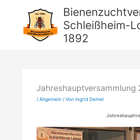
Zum
Bienenzuchtve
Inhalt
springen
Schleißheim-L
1892
Jahreshauptversammlung
/
Allgemein
/ Von
Ingrid Demel
Jahreshauptve